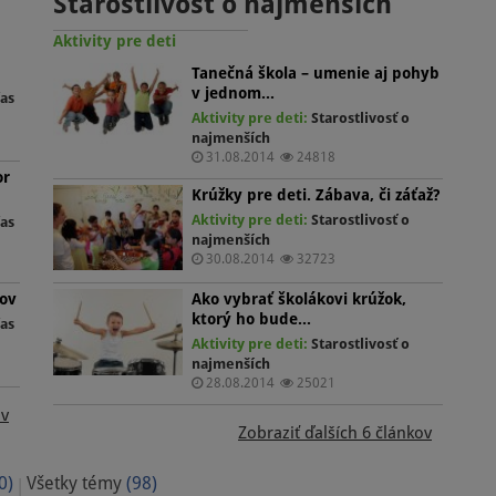
Starostlivosť o najmenších
kú
vať
Aktivity pre deti
Tanečná škola – umenie aj pohyb
ci
v jednom…
as
Aktivity pre deti:
Starostlivosť o
najmenších
31.08.2014
24818
or
Krúžky pre deti. Zábava, či záťaž?
Aktivity pre deti:
Starostlivosť o
as
vu
najmenších
ať
30.08.2014
32723
cov
Ako vybrať školákovi krúžok,
ciu
ktorý ho bude…
as
Aktivity pre deti:
Starostlivosť o
najmenších
28.08.2014
25021
ov
Zobraziť ďalších 6 článkov
0)
Všetky témy
(98)