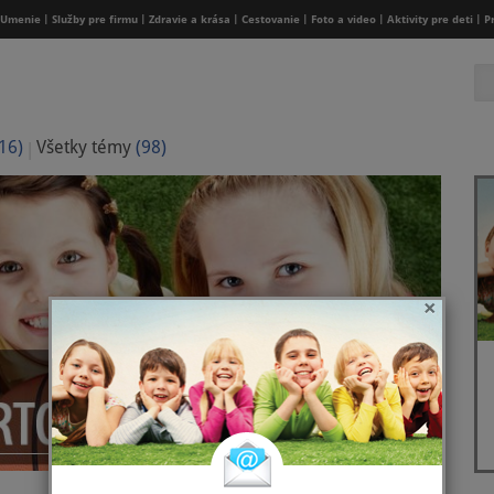
Umenie
Služby pre firmu
Zdravie a krása
Cestovanie
Foto a video
Aktivity pre deti
P
16)
Všetky témy
(98)
×