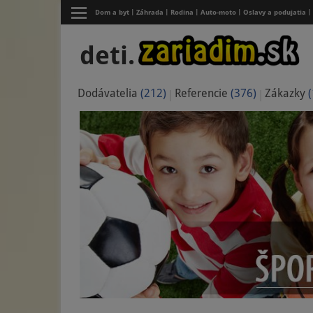
Dom a byt
Záhrada
Rodina
Auto-moto
Oslavy a podujatia
deti.
Dodávatelia
(212)
Referencie
(376)
Zákazky
(