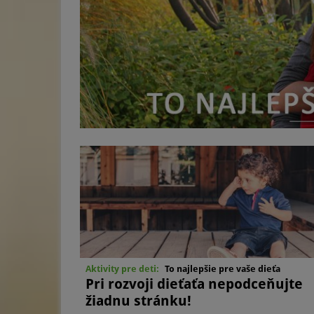
mesiace a deti sa v jeho priebehu rozvíjajú úplne inak ako deti
ktorým nie je venovaná toľká pozornosť. Sú to cvičenia zásad
iba spoločne s matkou dieťaťa, no na druhej strene pod
odborným dohľadom. Pre dieťa ide o nový rozmer hry, ktorý
už od narodenia správne formuje.
Aktivity pre deti:
To najlepšie pre vaše dieťa
Pri rozvoji dieťaťa nepodceňujte
žiadnu stránku!