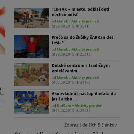
ciu
TIK-TAK – miesto, odkiaľ deti
nechcú odísť
od
Marek
v
Aktivity pre deti
29.09.2015
26110
Prečo sa do škôlky šARKan deti
tešia?
od
Marek
v
Aktivity pre deti
28.09.2015
25318
Detské centrum s tradičným
vzdelávaním
od
Marek
v
Aktivity pre deti
07.09.2015
34173
l v
Ako zvládnuť nástup dieťaťa do
Na
jaslí alebo …
od
UniCare
v
Aktivity pre deti
e
22.08.2015
29638
e
ej
Zobraziť ďalších 5 článkov