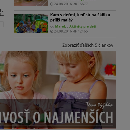
24.08.2016
16677
l v
Kam s deťmi, keď sú na škôlku
Na
príliš malé?
od
Marek
v
Aktivity pre deti
e
24.08.2016
42465
e
ej
Zobraziť ďalších 5 článkov
kú
vať
ci
vu
ať