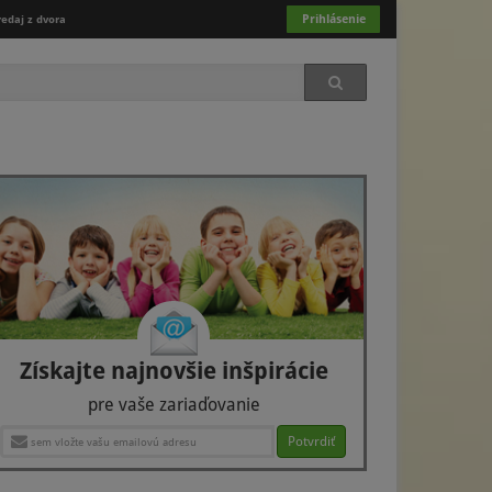
Prihlásenie
redaj z dvora
Získajte najnovšie inšpirácie
pre vaše zariaďovanie
Potvrdiť