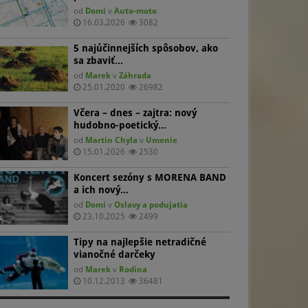
ievčat: „Uvidíme aký bude záujem, ale chceme určite pracovať
od
Domi
v
Auto-moto
j s dievčatami, nakoľko dievčenský florbalový tím v našom
lube doposiaľ chýbal.“ Preto je v tomto roku práve otvorená
16.03.2026
3082
ožnosť vytvoriť dievčenský tím vo veku od 8 do 12 rokov,
torý sa aj vďaka špičkovým skúsenostiam trénerov má ambíciu
5 najúčinnejších spôsobov, ako
aradiť k najlepším na Slovensku hneď od svojho začiatku.
sa zbaviť…
od
Marek
v
Záhrada
25.01.2020
26982
Včera – dnes – zajtra: nový
hudobno-poetický…
od
Martin Chyla
v
Umenie
15.01.2026
2530
Koncert sezóny s MORENA BAND
a ich nový…
od
Domi
v
Oslavy a podujatia
23.10.2025
2499
Tipy na najlepšie netradičné
vianočné darčeky
od
Marek
v
Rodina
10.12.2013
36481