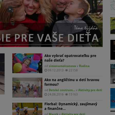
Dievčatá však s basketbalom nezažijú len tréningy a turnaje.
d
,
Tréner prízvukuje, že je to krásny dynamický špor, v ktorom
a
ne
súťažia na Slovensku aj po svete. Dievčatá zažijú priateľstvá,
k
naučia sa životu v kolektíve a tímovému duchu, ktorý je aj
m
 ho
v živote dôležitý. Zažijú mnoho dobrodružstiev, zážitkov či už pri
k
hre, alebo na sústredeniach a pritom nemajú čas myslieť na
z
drogy a negatívne veci. Basketbal ich nielen vyformuje, ale pred
mnohým ochráni.
Ako vybrať opatrovateľku pre
naše dieťa?
od
simonamolcanova
v
Rodina
09.12.2013
22158
Ako na angličtinu u detí hravou
formou?
od
Detské centrum…
v
Aktivity pre deti
24.08.2016
15163
Florbal: Dynamický, zaujímavý
a finančne…
od
Marek
v
Aktivity pre deti