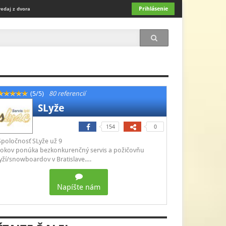
Prihlásenie
redaj z dvora
(5/5)
80 referencií
SLyže
154
0
Spoločnosť SLyže už 9
rokov ponúka bezkonkurenčný servis a požičovňu
lyží/snowboardov v Bratislave.…
Napíšte nám