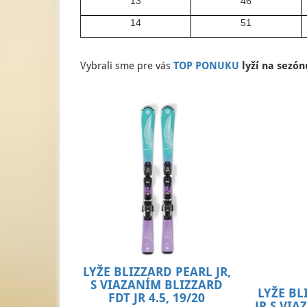
13
46
14
51
Vybrali sme pre vás
TOP PONUKU
lyží na sezón
LYŽE BLIZZARD PEARL JR,
S VIAZANÍM BLIZZARD
LYŽE B
FDT JR 4.5, 19/20
JR S VIA