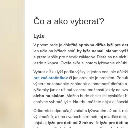
Čo a ako vyberať?
Lyže
V prvom rade je dôležitá
správna dĺžka lyží pre det
len učia na lyžiach stáť,
by lyže nemali siahať vyš
a preto lepšie pre nácvik základov. Dieťa sa na nich 
jazde z kopca. Oveľa skôr si potom lyžovanie obľúbi.
Vybrať dĺžku lyží podľa výšky je jedna vec, ale dôlež
pre začiatočníkov
či juniorov nie je problém. Ponuk
výbere nezabudnite zohľadniť aj hmotnosť dieťaťa a 
lyžiarsky junior už má viacero možností jazdy na sv
alebo na slalom
. Možno bude chcieť ísť vyskúšať h
správne vybraté lyže. Na trhu môžete nájsť aj špeci
Odborníci odporúčajú začať s lyžovaním až od 4 rokov
výnimočné, ak na svahoch stretnete aj mladšie deti
nájsť aj
lyže pre deti od 2 rokov
, či
lyže pre deti 