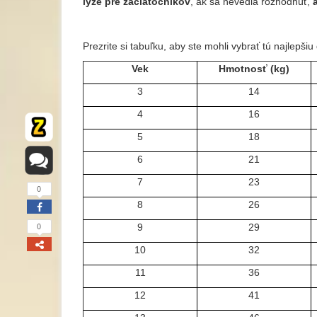
lyže pre začiatočníkov
, ak sa nevedia rozhodnúť,
Prezrite si tabuľku, aby ste mohli vybrať tú najlepši
Vek
Hmotnosť (kg)
3
14
4
16
5
18
6
21
7
23
0
8
26
9
29
0
10
32
11
36
12
41