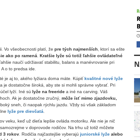
R
R
B
i
. Vo všeobecnosti platí, že
pre tých najmenších
, ktorí sa ešte
šie ako po ramená
.
Kratšie lyže sú totiž ľahšie ovládateľné
ľahšie naučí udržiavať stabilitu, balans a manévrovanie pri
N
 A o to predsa ide.
ité je aj to, akého lyžiara doma máte. Kúpiť
kvalitné nové lyže
a je dostatočne široká, aby ste si mohli správne vybrať. Pri
účel lyží. Iné sú
lyže na freeride
a iné na carving. Váš
ahoch. Ak je dostatočne zručný,
môže ísť mimo zjazdovku,
lboký sneh, či naopak rýchlu jazdu. Vždy sú však základom
álne
lyže pre dievčatá
.
 veku, keď už dieťa lepšie ovláda motoriku. Ale nie je nič
, samozrejme v doprovode rodičov. Na trhu už totiž môžete
od 3 rokov
. Rodičia najčastejšie vyberajú
juniorské lyže
alebo