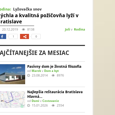
odina:
Lyžovačka snov
ýchla a kvalitná požičovňa lyží v
ratislave
20.12.2019
8138
Joli
v
Rodina
1
0
AJČÍTANEJŠIE ZA MESIAC
Pasívny dom je životná filozofia
od
Marek
v
Dom a byt
23.08.2014
8976
Najlepšia reštaurácia Bratislava
Hlavná…
od
Domi
v
Cestovanie
15.01.2026
2554