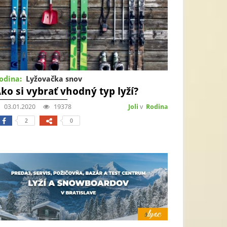
odina:
Lyžovačka snov
ko si vybrať vhodný typ lyží?
03.01.2020
19378
Joli
v
Rodina
2
0