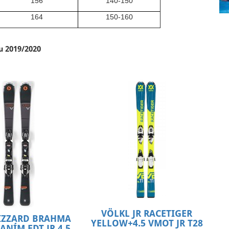
156
140-150
164
150-160
u 2019/2020
VÖLKL JR RACETIGER
LIZZARD BRAHMA
YELLOW+4.5 VMOT JR T28
ZANÍM FDT JR 4.5
,