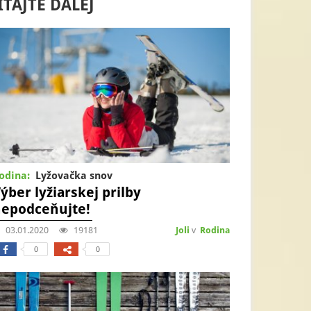
ÍTAJTE ĎALEJ
odina:
Lyžovačka snov
ýber lyžiarskej prilby
epodceňujte!
03.01.2020
19181
Joli
v
Rodina
0
0