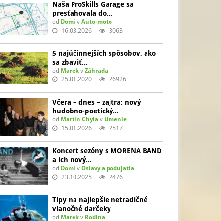
Naša ProSkills Garage sa
presťahovala do…
od
Domi
v
Auto-moto
16.03.2026
3063
5 najúčinnejších spôsobov, ako
sa zbaviť…
od
Marek
v
Záhrada
25.01.2020
26926
Včera – dnes – zajtra: nový
hudobno-poetický…
od
Martin Chyla
v
Umenie
15.01.2026
2517
Koncert sezóny s MORENA BAND
a ich nový…
od
Domi
v
Oslavy a podujatia
23.10.2025
2476
Tipy na najlepšie netradičné
vianočné darčeky
od
Marek
v
Rodina