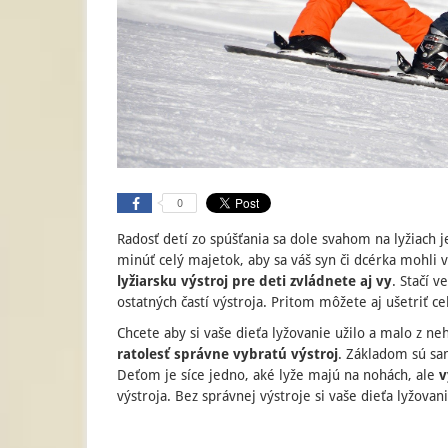
0
Radosť detí zo spúšťania sa dole svahom na lyžiach 
minúť celý majetok, aby sa váš syn či dcérka mohli 
lyžiarsku výstroj pre deti zvládnete aj vy
. Stačí v
ostatných častí výstroja. Pritom môžete aj ušetriť 
Chcete aby si vaše dieťa lyžovanie užilo a malo z n
ratolesť správne vybratú výstroj
. Základom sú s
Deťom je síce jedno, aké lyže majú na nohách, ale
v
výstroja. Bez správnej výstroje si vaše dieťa lyžova