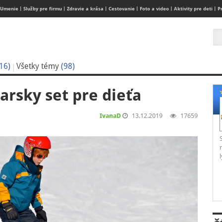
Umenie
Služby pre firmu
Zdravie a krása
Cestovanie
Foto a video
Aktivity pre deti
P
16)
Všetky témy
(98)
arsky set pre dieťa
IvanaD
13.12.2019
17659