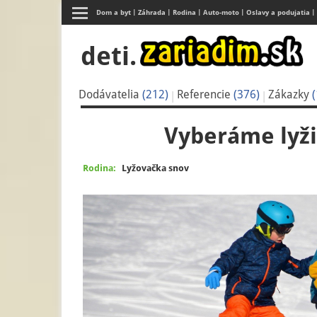
Dom a byt
Záhrada
Rodina
Auto-moto
Oslavy a podujatia
deti.
Dodávatelia
(212)
Referencie
(376)
Zákazky
(
Vyberáme lyži
Rodina:
Lyžovačka snov