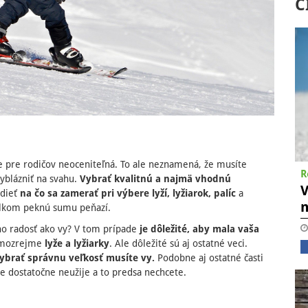
Č
je pre rodičov neoceniteľná. To ale neznamená, že musíte
R
vyblázniť na svahu.
Vybrať kvalitnú a najmä vhodnú
V
edieť
na čo sa zamerať pri výbere lyží, lyžiarok, palíc
a
n
celkom peknú sumu peňazí.
eho radosť ako vy? V tom prípade
je dôležité, aby mala vaša
amozrejme
lyže a lyžiarky
. Ale dôležité sú aj ostatné veci.
ybrať správnu veľkosť musíte vy.
Podobne aj ostatné časti
nie dostatočne neužije a to predsa nechcete.