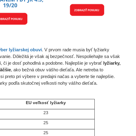
19/20
ber lyžiarskej obuvi
. V prvom rade musia byť lyžiarky
vanie. Dôležitá je však aj bezpečnosť. Nespoliehajte sa však
čí, či je dosť pohodlná a podobne. Najlepšie je vybrať
lyžiarky,
väčšie
, ako bežná obuv vášho dieťaťa. Ale netreba to
si preto pri výbere v predajni načas a vyberte tie najlepšie.
arky podľa skutočnej veľkosti nohy vášho dieťaťa.
EU veľkosť lyžiarky
23
25
25