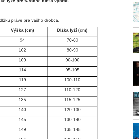
aké lyže pre 6-ročné dieťa vybrať.
u dĺžku práve pre vášho drobca.
Výška (cm)
Dĺžka lyží (cm)
94
70-80
102
80-90
109
90-100
114
95-105
119
100-110
127
110-120
135
115-125
140
120-130
145
130-140
149
135-145